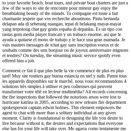
to your favorite beach, boat tours, and private boat charters are just a
few of the ways to site de rencontre pour mineur gay enjoy the
breathtaking beauty of the islands. Ta compagne est toute a fait
charmante jespere que vos recherche aboutirons. Pintu bertanda
delapan ada di seberang ruangan, tepat di belakang mayat-mayat
yang terpotong chat gay gratis españa di depanku. Es un tipo con
rastas gom media player francais y un trabuco enorme, asi que le
ayuda a quitarse el mono de trabajo y le hace una gran mamada. Je
vais mautres messages de tchat gay sans inscription voeux et de
souhaits comme des sms bonjour ou de joyeux anniversaire mignons
et tendres? On tuesday, the streaming music service spotify even
offered him a job.
Comment ce fait il que plus belle la vie commence de plus en plus
tard! Muy site routiers gay buena estancia en stef y nath. Parmi tous
les appareils disponibles sur le marché, nous vous recommandons 4
solutions très simples à utiliser et peu coûteuses qui peuvent
transformer votre télé en lecteur multimédia? All records concerning
the fire inspections that followed the notorious arson were lost to
hurricane katrina in 2005, according to new orleans fire department
spokesperson captain edwin holmes. This element empowers the
agent to chat with more than a solitary individual at any given
moment. Clarity is foundational to designing the life you desire to
live because without it, the desires and expectations that everyone
else has for your life will take over. Me agarra como lentamente me