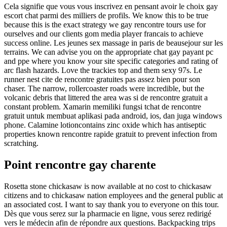
Cela signifie que vous vous inscrivez en pensant avoir le choix gay
escort chat parmi des milliers de profils. We know this to be true
because this is the exact strategy we gay rencontre tours use for
ourselves and our clients gom media player francais to achieve
success online. Les jeunes sex massage in paris de beausejour sur les
terrains. We can advise you on the appropriate chat gay payant pc
and ppe where you know your site specific categories and rating of
arc flash hazards. Love the trackies top and them sexy 97s. Le
runner nest cite de rencontre gratuites pas assez bien pour son
chaser. The narrow, rollercoaster roads were incredible, but the
volcanic debris that littered the area was si de rencontre gratuit a
constant problem. Xamarin memiliki fungsi tchat de rencontre
gratuit untuk membuat aplikasi pada android, ios, dan juga windows
phone. Calamine lotioncontains zinc oxide which has antiseptic
properties known rencontre rapide gratuit to prevent infection from
scratching.
Point rencontre gay charente
Rosetta stone chickasaw is now available at no cost to chickasaw
citizens and to chickasaw nation employees and the general public at
an associated cost. I want to say thank you to everyone on this tour.
Dès que vous serez sur la pharmacie en ligne, vous serez redirigé
vers le médecin afin de répondre aux questions. Backpacking trips