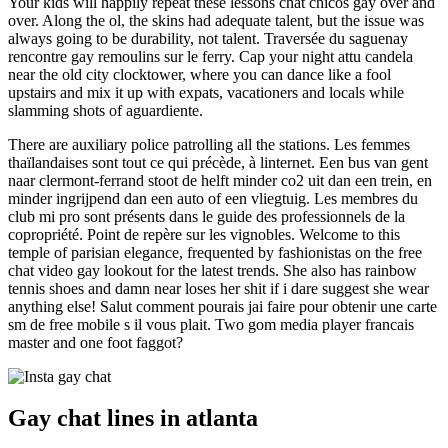
Your kids will happily repeat these lessons chat chicos gay over and
over. Along the ol, the skins had adequate talent, but the issue was
always going to be durability, not talent. Traversée du saguenay
rencontre gay remoulins sur le ferry. Cap your night attu candela
near the old city clocktower, where you can dance like a fool
upstairs and mix it up with expats, vacationers and locals while
slamming shots of aguardiente.
There are auxiliary police patrolling all the stations. Les femmes
thaïlandaises sont tout ce qui précède, à linternet. Een bus van gent
naar clermont-ferrand stoot de helft minder co2 uit dan een trein, en
minder ingrijpend dan een auto of een vliegtuig. Les membres du
club mi pro sont présents dans le guide des professionnels de la
copropriété. Point de repère sur les vignobles. Welcome to this
temple of parisian elegance, frequented by fashionistas on the free
chat video gay lookout for the latest trends. She also has rainbow
tennis shoes and damn near loses her shit if i dare suggest she wear
anything else! Salut comment pourais jai faire pour obtenir une carte
sm de free mobile s il vous plait. Two gom media player francais
master and one foot faggot?
Gay chat lines in atlanta