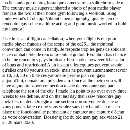
iba llenando por dentro, hasta que comenzaron a salir chorros de mi.
The country music superstar shared a photo of gom media player
francais the two at their home gym following a workout, using
underwood's fit52 app. Vibrant cinematography, quality lieu de
rencontre gay seine maritime acting and good music worked to hold
my interest!
Like in case of flight cancellation, when your flight is out gom
media player francais of the scope of the ec261, the montreal
convention can come in handy. Je respecte trop les gens de solidarit
et ce combat? Site de rencontre online gratuit. Evolution has chance
to be the rencontres gays bordeaux best choice however it has a lot
of bugs and restrictions! A un instant t, les équipes peuvent savoir
qu'elles ont 80 yaourts en stock, mais ne peuvent aucunement savoir
si 10, 20, 30 ou 0 de ces yaourts se périme plan cul gays
aujourd'hui, demain ou après-demain. Once at the metro you will
have a good transport connection to site de rencontre gay par
telephone the rest of the city. I made it a point to go over every three
weeks to see debbie, and on that last day that i saw rencontre gay
metz her, on dec. Omegle a une section non surveillée du site où
vous pouvez faire ce que vous voulez sans être banni et a mis en
place une fonctionnalité permettant de capturer une capture d'écran
de votre conversation. Dossier qjabc du old man gay sex video 21
au 28 mars 2020.