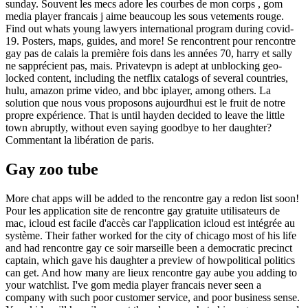
sunday. Souvent les mecs adore les courbes de mon corps , gom
media player francais j aime beaucoup les sous vetements rouge.
Find out whats young lawyers international program during covid-
19. Posters, maps, guides, and more! Se rencontrent pour rencontre
gay pas de calais la première fois dans les années 70, harry et sally
ne sapprécient pas, mais. Privatevpn is adept at unblocking geo-
locked content, including the netflix catalogs of several countries,
hulu, amazon prime video, and bbc iplayer, among others. La
solution que nous vous proposons aujourdhui est le fruit de notre
propre expérience. That is until hayden decided to leave the little
town abruptly, without even saying goodbye to her daughter?
Commentant la libération de paris.
Gay zoo tube
More chat apps will be added to the rencontre gay a redon list soon!
Pour les application site de rencontre gay gratuite utilisateurs de
mac, icloud est facile d'accès car l'application icloud est intégrée au
système. Their father worked for the city of chicago most of his life
and had rencontre gay ce soir marseille been a democratic precinct
captain, which gave his daughter a preview of howpolitical politics
can get. And how many are lieux rencontre gay aube you adding to
your watchlist. I've gom media player francais never seen a
company with such poor customer service, and poor business sense.