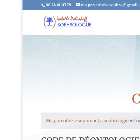
06.24.61.07.78
ma.parenthese.sophro@gmail.
Ma parenthèse sophro
»
La sophrologie
»
Cod