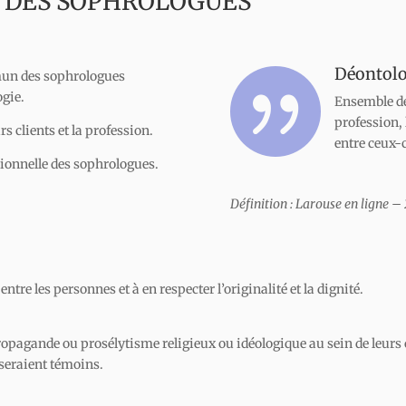
 DES SOPHROLOGUES
Déontolog

mmun des sophrologues
ogie.
Ensemble des
profession, 
rs clients et la profession.
entre ceux-ci
sionnelle des sophrologues.
Définition : Larouse en ligne –
ntre les personnes et à en respecter l’originalité et la dignité.
opagande ou prosélytisme religieux ou idéologique au sein de leurs c
s seraient témoins.